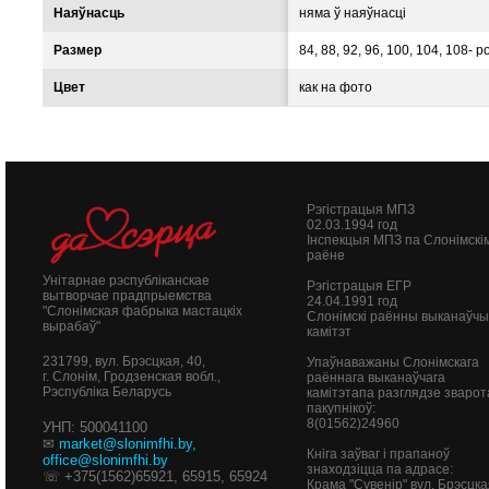
Наяўнасць
няма ў наяўнасці
Размер
84, 88, 92, 96, 100, 104, 108- р
Цвет
как на фото
Рэгістрацыя МПЗ
02.03.1994 год
Інспекцыя МПЗ па Слонімскі
раёне
Унітарнае рэспубліканскае
Рэгістрацыя ЕГР
вытворчае прадпрыемства
24.04.1991 год
"Слонімская фабрыка мастацкіх
Слонімскі раённы выканаўч
вырабаў"
камітэт
231799, вул. Брэсцкая, 40,
Упаўнаважаны Слонімскага
г. Слонім, Гродзенская вобл.,
раённага выканаўчага
Рэспубліка Беларусь
камітэтапа разглядзе зварот
пакупнікоў:
8(01562)24960
УНП: 500041100
✉
market@slonimfhi.by
,
Кніга заўваг і прапаноў
office@slonimfhi.by
знаходзіцца па адрасе:
☏ +375(1562)65921, 65915, 65924
Крама "Сувенір" вул. Брэсцка