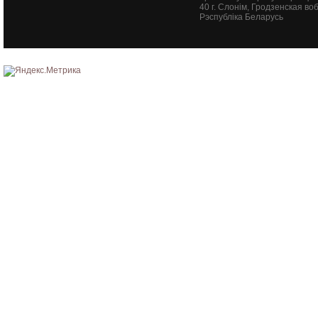
40
г. Слонім, Гродзенская воб
Рэспубліка Беларусь