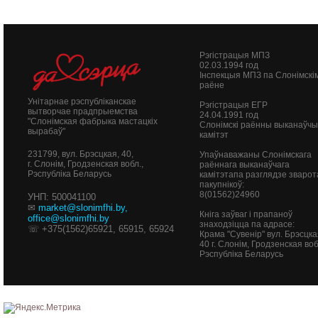
Рэгістрацыя МПЗ
02.03.1994 год
Інспекцыя МПЗ па Слонімскі
раёне
Унітарнае рэспубліканскае
Рэгістрацыя ЕГР
вытворчае прадпрыемства
24.04.1991 год
"Слонімская фабрыка мастацкіх
Слонімскі раённы выканаўч
вырабаў"
камітэт
231799, вул. Брэсцкая, 40,
Упаўнаважаны Слонімскага
г. Слонім, Гродзенская вобл.,
раённага выканаўчага
Рэспубліка Беларусь
камітэтапа разглядзе зварот
пакупнікоў:
8(01562)24960
УНП: 500041100
✉
market@slonimfhi.by
,
Кніга заўваг і прапаноў
office@slonimfhi.by
знаходзіцца па адрасе:
☏ +375(1562)65921, 65915, 65924
Крама "Сувенір" вул. Брэсцка
40
г. Слонім, Гродзенская воб
Рэспубліка Беларусь