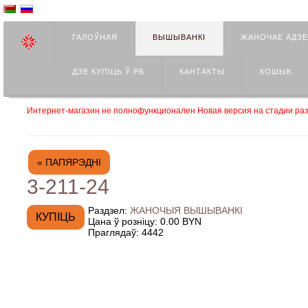
ГАЛОЎНАЯ
ВЫШЫВАНКІ
ЖАНОЧАЕ АДЗ
ДЗЕ КУПIЦЬ Ў РБ
КАНТАКТЫ
КОШЫК
Интернет-магазин не полнофункционален Новая версия на стадии раз
« ПАПЯРЭДНІ
3-211-24
Раздзел:
ЖАНОЧЫЯ ВЫШЫВАНКІ
Цана ў розніцу:
0.00 BYN
Праглядаў:
4442