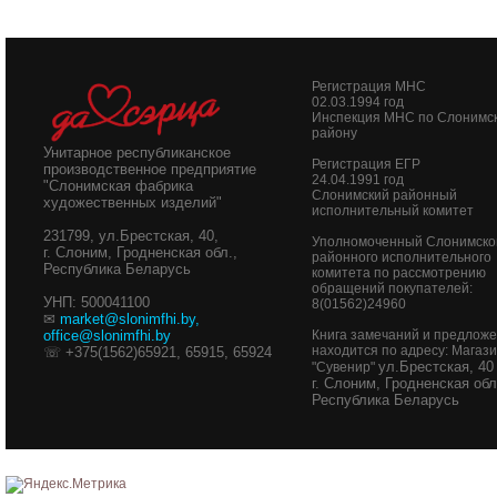
Регистрация МНС
02.03.1994 год
Инспекция МНС по Слонимс
району
Унитарное республиканское
Регистрация ЕГР
производственное предприятие
24.04.1991 год
"Слонимская фабрика
Слонимский районный
художественных изделий"
исполнительный комитет
231799, ул.Брестская, 40,
Уполномоченный Слонимско
г. Слоним, Гродненская обл.,
районного исполнительного
Республика Беларусь
комитета по рассмотрению
обращений покупателей:
УНП: 500041100
8(01562)24960
✉
market@slonimfhi.by
,
office@slonimfhi.by
Книга замечаний и предлож
находится по адресу: Магаз
☏ +375(1562)65921, 65915, 65924
ул.Брестская, 40
"Сувенир"
г. Слоним, Гродненская обл
Республика Беларусь