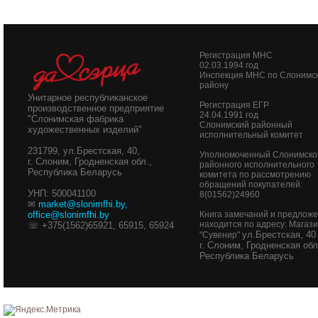
Регистрация МНС
02.03.1994 год
Инспекция МНС по Слонимс
району
Унитарное республиканское
Регистрация ЕГР
производственное предприятие
24.04.1991 год
"Слонимская фабрика
Слонимский районный
художественных изделий"
исполнительный комитет
231799, ул.Брестская, 40,
Уполномоченный Слонимско
г. Слоним, Гродненская обл.,
районного исполнительного
Республика Беларусь
комитета по рассмотрению
обращений покупателей:
УНП: 500041100
8(01562)24960
✉
market@slonimfhi.by
,
office@slonimfhi.by
Книга замечаний и предлож
находится по адресу: Магаз
☏ +375(1562)65921, 65915, 65924
ул.Брестская, 40
"Сувенир"
г. Слоним, Гродненская обл
Республика Беларусь