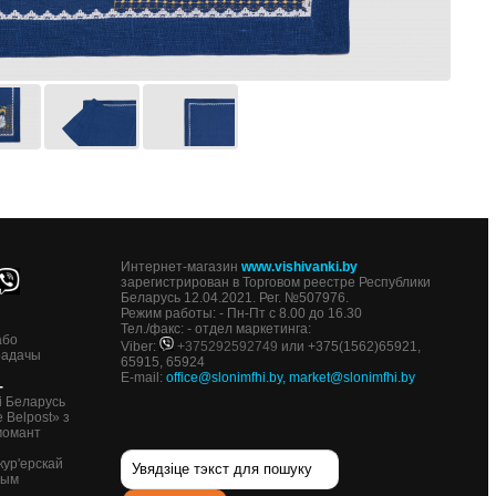
Интернет-магазин
www.vishivanki.by
зарегистрирован в Торговом реестре Республики
Беларусь 12.04.2021. Рег. №507976.
Режим работы: - Пн-Пт с 8.00 до 16.30
Тел./факс: - отдел маркетинга:
або
Viber:
+375292592749
или +375(1562)65921,
радачы
65915, 65924
E-mail:
office@slonimfhi.by
,
market@slonimfhi.by
-
і Беларусь
 Belpost» з
момант
кур'ерскай
ным