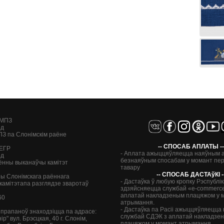
 МПЗ
од
ПЗ па Слонімскім раёне
-- СПОСАБ АПЛАТЫ --
 ЕГР
- Аплата ажыццяўляецца наяўным 
од
безнаяўным спосабам у момант пе
ённы выканаўчы камітэт
тавару
-- СПОСАБ ДАСТАўКI -
ы Слонімскага раённага
- Дастаўка ў любую кропку Рэспублік
камітэтапа разглядзе зваротаў
здзяйсняецца службай «e-commerce
аплатай накладзеным плацяжом у 
60
атрымання.
- Дастаўка па Расіі ажыццяўляецца 
 і прапаноў знаходзіцца па адрасе:
службай СДЭК з аплатай накладзе
ір" вул. Брэсцкая, 40
г. Слонім,
плацяжом у момант атрымання.