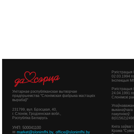
Рэгістрацыя
02.03.1994 г
Інспекцыя М
Рэгістрацыя
Унітарнае рэспубліканскае вытворчае
24.04.1991 г
прадпрыемства "Слонімская фабрыка мастацкіх
Слонімскі ра
вырабаў"
Упаўнаважан
231799, вул. Брэсцкая, 40,
выканаўчага 
г. Слонім, Гродзенская вобл.,
пакупнікоў:
Рэспубліка Беларусь
8(01562)249
Кніга заўваг
УНП: 500041100
Крама "Сувен
✉
market@slonimfhi.by
,
office@slonimfhi.by