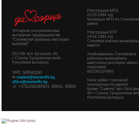
Рэгістрацыя МПЗ
02.03.1994 год
Інспекцыя МПЗ па Слонімскі
раёне
Унітарнае рэспубліканскае
Рэгістрацыя ЕГР
вытворчае прадпрыемства
24.04.1991 год
"Слонімская фабрыка мастацкіх
Слонімскі раённы выканаўч
вырабаў"
камітэт
231799, вул. Брэсцкая, 40,
Упаўнаважаны Слонімскага
г. Слонім, Гродзенская вобл.,
раённага выканаўчага
Рэспубліка Беларусь
камітэтапа разглядзе зварот
пакупнікоў:
8(01562)24960
УНП: 500041100
✉
market@slonimfhi.by
,
Кніга заўваг і прапаноў
office@slonimfhi.by
знаходзіцца па адрасе:
☏ +375(1562)65921, 65915, 65924
Крама "Сувенір" вул. Брэсцка
40
г. Слонім, Гродзенская воб
Рэспубліка Беларусь