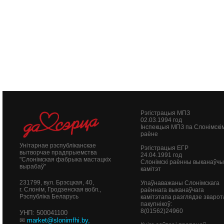
Рэгістрацыя МПЗ
02.03.1994 год
Інспекцыя МПЗ па Слонімскі
раёне
Унітарнае рэспубліканскае
Рэгістрацыя ЕГР
вытворчае прадпрыемства
24.04.1991 год
"Слонімская фабрыка мастацкіх
Слонімскі раённы выканаўч
вырабаў"
камітэт
231799, вул. Брэсцкая, 40,
Упаўнаважаны Слонімскага
г. Слонім, Гродзенская вобл.,
раённага выканаўчага
Рэспубліка Беларусь
камітэтапа разглядзе зварот
пакупнікоў:
8(01562)24960
УНП: 500041100
✉
market@slonimfhi.by
,