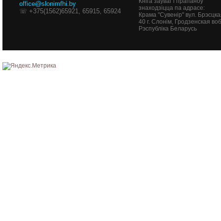
Кніга заўваг і прапаноў
office@slonimfhi.by
знаходзіцца па адрасе:
☏ +375(1562)65921, 65915, 65924
Крама "Сувенір" вул. Брэсцка
40
г. Слонім, Гродзенская воб
Рэспубліка Беларусь