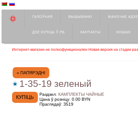
ГАЛОЎНАЯ
ВЫШЫВАНКІ
ЖАНОЧАЕ АДЗ
ДЗЕ КУПIЦЬ Ў РБ
КАНТАКТЫ
КОШЫК
Интернет-магазин не полнофункционален Новая версия на стадии раз
« ПАПЯРЭДНІ
1-35-19 зеленый
Раздзел:
КАМПЛЕКТЫ ЧАЙНЫЕ
Цана ў розніцу:
0.00 BYN
Праглядаў:
3519