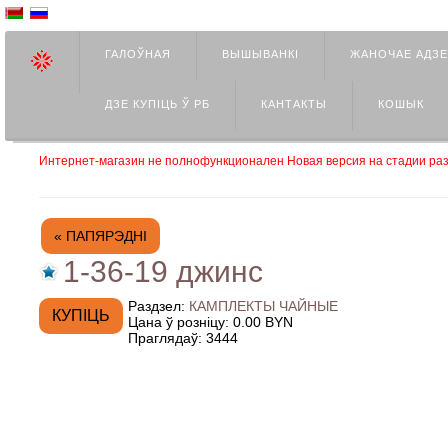
ГАЛОЎНАЯ
ВЫШЫВАНКІ
ЖАНОЧАЕ АДЗ
ДЗЕ КУПIЦЬ Ў РБ
КАНТАКТЫ
КОШЫК
Интернет-магазин не полнофункционален Новая версия на стадии раз
« ПАПЯРЭДНІ
1-36-19 джинс
Раздзел:
КАМПЛЕКТЫ ЧАЙНЫЕ
Цана ў розніцу:
0.00 BYN
Праглядаў:
3444