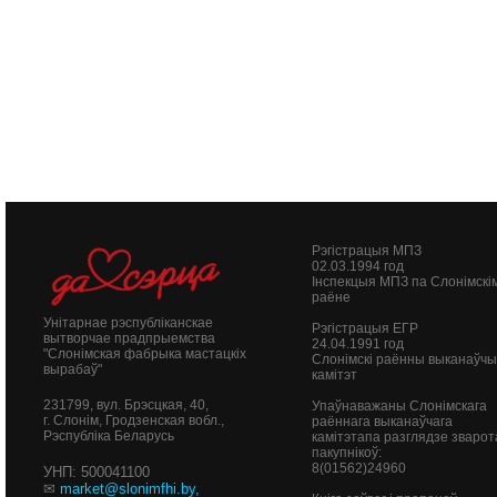
Рэгістрацыя МПЗ
02.03.1994 год
Інспекцыя МПЗ па Слонімскі
раёне
Унітарнае рэспубліканскае
Рэгістрацыя ЕГР
вытворчае прадпрыемства
24.04.1991 год
"Слонімская фабрыка мастацкіх
Слонімскі раённы выканаўч
вырабаў"
камітэт
231799, вул. Брэсцкая, 40,
Упаўнаважаны Слонімскага
г. Слонім, Гродзенская вобл.,
раённага выканаўчага
Рэспубліка Беларусь
камітэтапа разглядзе зварот
пакупнікоў:
8(01562)24960
УНП: 500041100
✉
market@slonimfhi.by
,