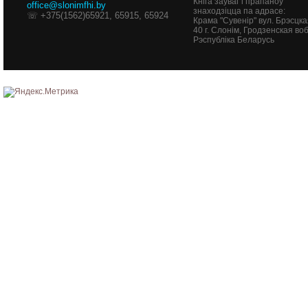
Кніга заўваг і прапаноў
office@slonimfhi.by
знаходзіцца па адрасе:
☏ +375(1562)65921, 65915, 65924
Крама "Сувенір" вул. Брэсцка
40
г. Слонім, Гродзенская воб
Рэспубліка Беларусь