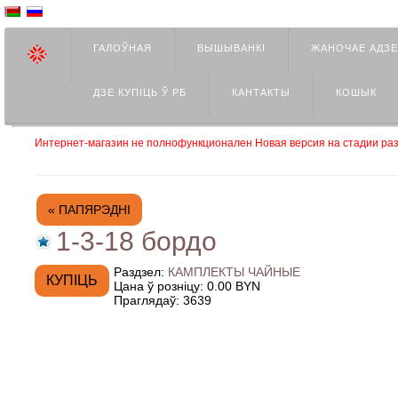
ГАЛОЎНАЯ
ВЫШЫВАНКІ
ЖАНОЧАЕ АДЗ
ДЗЕ КУПIЦЬ Ў РБ
КАНТАКТЫ
КОШЫК
Интернет-магазин не полнофункционален Новая версия на стадии раз
« ПАПЯРЭДНІ
1-3-18 бордо
Раздзел:
КАМПЛЕКТЫ ЧАЙНЫЕ
Цана ў розніцу:
0.00 BYN
Праглядаў:
3639