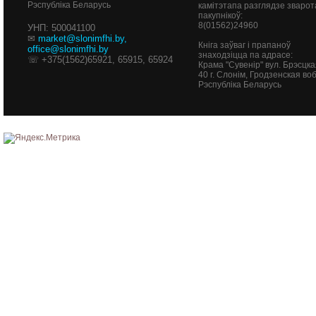
Рэспубліка Беларусь
камітэтапа разглядзе зварот
пакупнікоў:
8(01562)24960
УНП: 500041100
✉
market@slonimfhi.by
,
Кніга заўваг і прапаноў
office@slonimfhi.by
знаходзіцца па адрасе:
☏ +375(1562)65921, 65915, 65924
Крама "Сувенір" вул. Брэсцка
40
г. Слонім, Гродзенская воб
Рэспубліка Беларусь