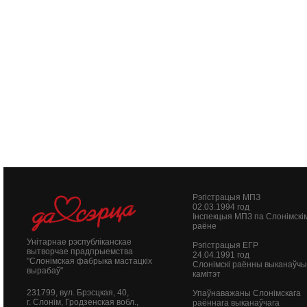
Рэгістрацыя МПЗ
02.03.1994 год
Інспекцыя МПЗ па Слонімскі
раёне
Унітарнае рэспубліканскае
Рэгістрацыя ЕГР
вытворчае прадпрыемства
24.04.1991 год
"Слонімская фабрыка мастацкіх
Слонімскі раённы выканаўч
вырабаў"
камітэт
231799, вул. Брэсцкая, 40,
Упаўнаважаны Слонімскага
г. Слонім, Гродзенская вобл.,
раённага выканаўчага